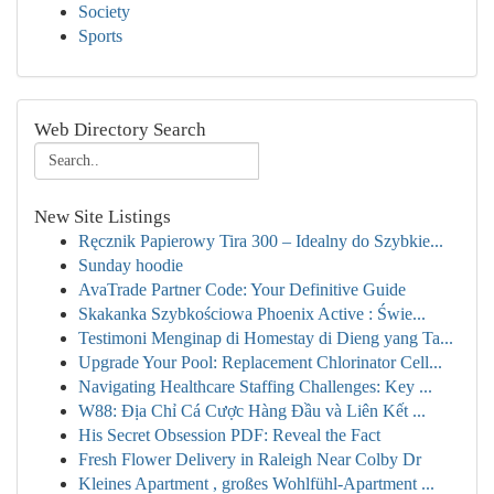
Society
Sports
Web Directory Search
New Site Listings
Ręcznik Papierowy Tira 300 – Idealny do Szybkie...
Sunday hoodie
AvaTrade Partner Code: Your Definitive Guide
Skakanka Szybkościowa Phoenix Active : Świe...
Testimoni Menginap di Homestay di Dieng yang Ta...
Upgrade Your Pool: Replacement Chlorinator Cell...
Navigating Healthcare Staffing Challenges: Key ...
W88: Địa Chỉ Cá Cược Hàng Đầu và Liên Kết ...
His Secret Obsession PDF: Reveal the Fact
Fresh Flower Delivery in Raleigh Near Colby Dr
Kleines Apartment , großes Wohlfühl-Apartment ...