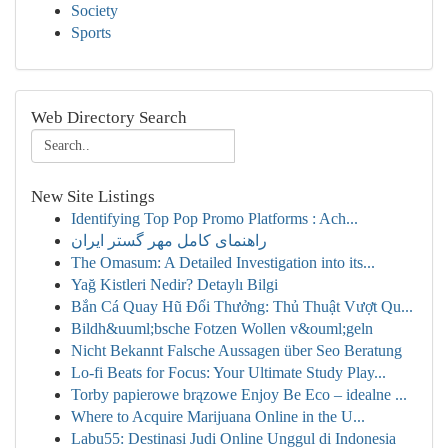
Society
Sports
Web Directory Search
New Site Listings
Identifying Top Pop Promo Platforms : Ach...
راهنمای کامل مهر گستر ایران
The Omasum: A Detailed Investigation into its...
Yağ Kistleri Nedir? Detaylı Bilgi
Bắn Cá Quay Hũ Đổi Thưởng: Thủ Thuật Vượt Qu...
Bildh&uuml;bsche Fotzen Wollen v&ouml;geln
Nicht Bekannt Falsche Aussagen über Seo Beratung
Lo-fi Beats for Focus: Your Ultimate Study Play...
Torby papierowe brązowe Enjoy Be Eco – idealne ...
Where to Acquire Marijuana Online in the U...
Labu55: Destinasi Judi Online Unggul di Indonesia