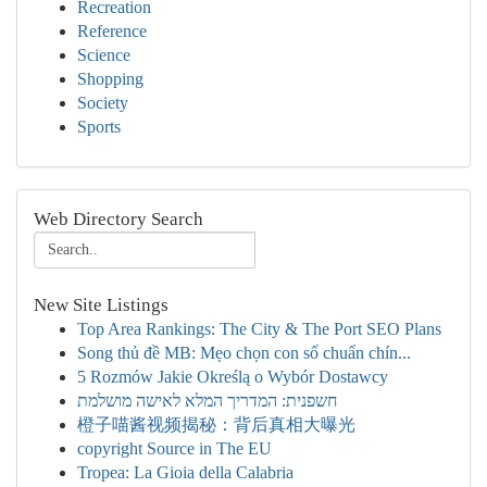
Recreation
Reference
Science
Shopping
Society
Sports
Web Directory Search
New Site Listings
Top Area Rankings: The City & The Port SEO Plans
Song thủ đề MB: Mẹo chọn con số chuẩn chín...
5 Rozmów Jakie Określą o Wybór Dostawcy
חשפנית: המדריך המלא לאישה מושלמת
橙子喵酱视频揭秘：背后真相大曝光
copyright Source in The EU
Tropea: La Gioia della Calabria