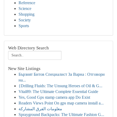
Reference
Science
Shopping
Society
Sports
Web Directory Search
New Site Listings
Бързият Битов Специалист За Варна : Отговори
на...
{Drilling Fluids: The Unsung Heroes of Oil & G...
Vital89: The Ultimate Complete Essential Guide
Yes, Good Gps stamp camera app Do Exist
Readers Views Point On gps map camera install a...
معلومات الفرق المشاركة
Sprayground Backpacks: The Ultimate Fashion G...