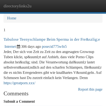
directorylinks2u
Togg
navi
Home
1
Tabulose Teenyschlampe Beim Sperma in der Fre&szlig;e
Internet
306 days ago
posecid775wfn5
Jeder, Der sich von Zeit zu Zeit zu den angesagten Grownup
Tuben klickt, sp&uuml;rt auf Anhieb, dass viele Porno Clips
absolut hei&szlig; sind. Die Verantwortung daf&uuml;r lastet
selbstverst&auml;ndlich auf den scharfen Schlampen, file&uuml;r
die es nichts Erregenderes gibt wie knallhartes V&ouml;geln. Auf
Schmusen hast Du zurzeit einfach kein Verlangen. Denn
https://greatporn.xxx/
Report this page
Comments
Submit a Comment