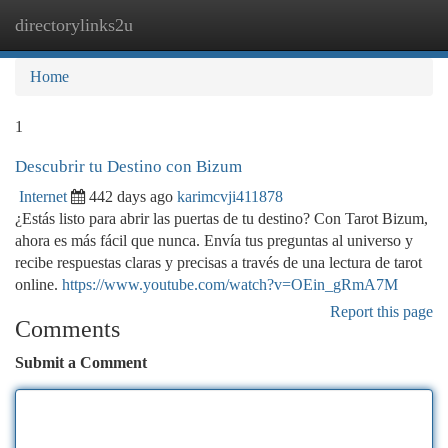
directorylinks2u
Togg
navi
Home
1
Descubrir tu Destino con Bizum
Internet
442 days ago
karimcvji411878
¿Estás listo para abrir las puertas de tu destino? Con Tarot Bizum,
ahora es más fácil que nunca. Envía tus preguntas al universo y
recibe respuestas claras y precisas a través de una lectura de tarot
online.
https://www.youtube.com/watch?v=OEin_gRmA7M
Report this page
Comments
Submit a Comment