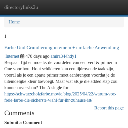
directorylinks2u
Togg
navi
Home
1
Farbe Und Grundierung in einem + einfache Anwendung
Internet
470 days ago
amira344hdy1
Bespaar Tijd en moeite: de voordelen van een verf & primer in
One voor hout Hout schilderen kan een tijdrovende taak zijn,
vooral als je een aparte primer moet aanbrengen voordat je de
uiteindelijke kleur toevoegt. Maar wat als je die added stap zou
kunnen overslaan? The A single for
https://schwarzeholzfarbe.movie.blog/2025/04/22/warum-voc-
freie-farbe-die-sicherste-wahl-fur-ihr-zuhause-ist/
Report this page
Comments
Submit a Comment