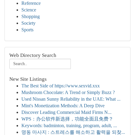
Reference
Science
Shopping
Society
Sports
Web Directory Search
New Site Listings
The Best Side of https://www.sexvid.xxx
Mushroom Chocolate: A Trend or Simply Buzz ?
Used Nissan Sunny Reliability in the UAE: What ...
Mint's Monetization Methods: A Deep Dive
Discover Leading Commercial Maid Firms N...
WPS：办公软件新选择，功能全面且免费？
Keywords: badminton, training, program, adult, ...
명동 마사지 : 스트레스를 해소하고 활력을 되찾...