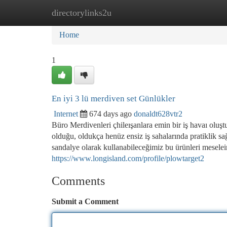
directorylinks2u
Home
New Site Listings
Add Site
Ca
Home
1
En iyi 3 lü merdiven set Günlükler
Internet
674 days ago
donaldt628vtr2
Büro Merdivenleri çhileışanlara emin bir iş havaı oluştur
olduğu, oldukça henüz ensiz iş sahalarında pratiklik sa
sandalye olarak kullanabileceğimiz bu ürünleri meseleini
https://www.longisland.com/profile/plowtarget2
Comments
Submit a Comment