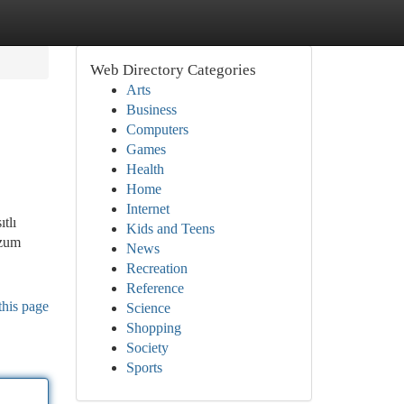
Web Directory Categories
Arts
Business
Computers
Games
Health
Home
Internet
tlı
Kids and Teens
üzum
News
Recreation
Reference
this page
Science
Shopping
Society
Sports