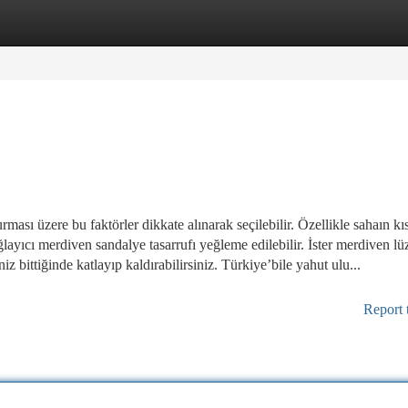
tegories
Register
Login
ması üzere bu faktörler dikkate alınarak seçilebilir. Özellikle sahaın kısı
ğlayıcı merdiven sandalye tasarrufı yeğleme edilebilir. İster merdiven l
z bittiğinde katlayıp kaldırabilirsiniz. Türkiye’bile yahut ulu...
Report 